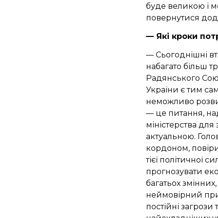
буде великою і мо
повернутися додо
— Які кроки пот
— Сьогоднішні втр
набагато більш т
Радянського Союз
України є тим с
неможливо розви
— це питання, на
міністерства для 
актуальною. Голо
кордоном, повіри
тієї політичної си
прогнозувати еко
багатьох змінних
неймовірний при
постійні загрози 