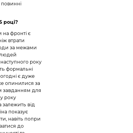
в повинні
5 році?
 на фронті є
ніж втрати
люди за межами
з людей
 наступного року
ють формальні
ьогодні є дуже
же опинилися за
им завданням для
у року
а залежить від
їна показує
и, навіть попри
уватися до