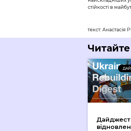
найскладніших умо
стійкості в майбу
текст: Анастасія 
Читайте
ДАЙ
Дайджест
відновле