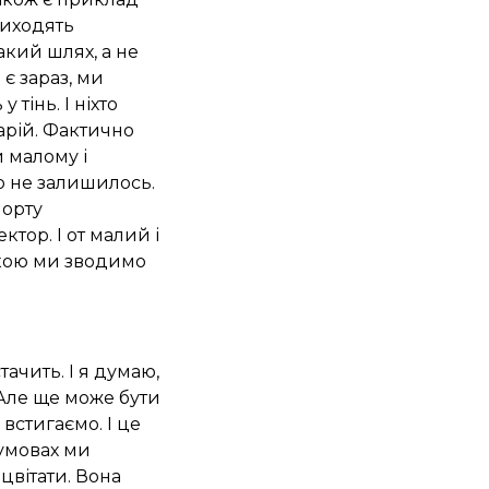
риходять
акий шлях, а не
 є зараз, ми
 тінь. І ніхто
арій. Фактично
 малому і
о не залишилось.
порту
тор. І от малий і
икою ми зводимо
тачить. І я думаю,
 Але ще може бути
встигаємо. І це
 умовах ми
цвітати. Вона