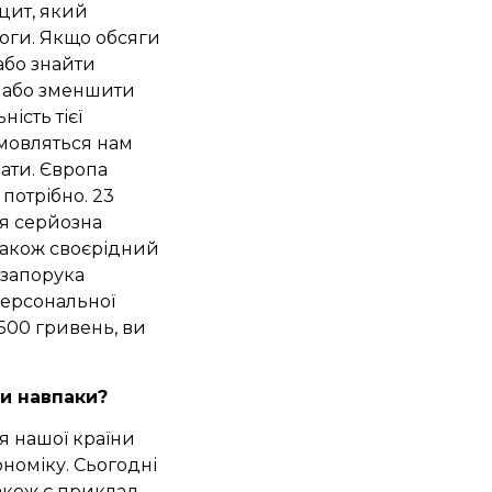
цит, який
оги. Якщо обсяги
або знайти
) або зменшити
ість тієї
мовляться нам
рати. Європа
 потрібно. 23
ся серйозна
 також своєрідний
 запорука
персональної
 500 гривень, ви
и навпаки?
я нашої країни
ономіку. Сьогодні
акож є приклад