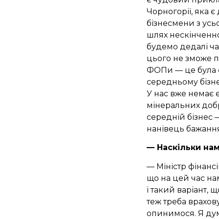
Чорногорії, яка 
бізнесмени з усьо
шлях нескінченн
будемо дедалі част
цього не зможе п
ФОПи — це була є
середньому бізне
У нас вже немає 
мінеральних добр
середній бізнес 
нанівець бажання
— Наскільки нам
— Міністр фінансі
що на цей час на
і такий варіант, 
теж треба врахов
опинимося. Я дум