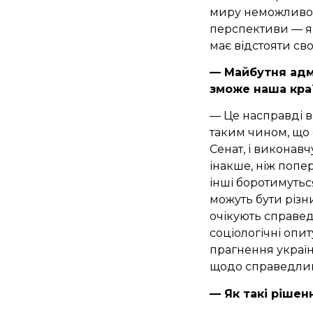
миру неможливо. Н
перспективи — я 
має відстояти свої
— Майбутня адм
зможе наша кра
— Це насправді 
таким чином, що 
Сенат, і виконав
інакше, ніж попер
інші боротимуться
можуть бути різни
очікують справед
соціологічні опит
прагнення україн
щодо справедлив
— Як такі рішен