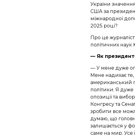
України значення
США за президен
міжнародної допо
2025 році?
Про це журналіст
політичних наук
— Як президент
— У мене дуже оп
Мене надихає те,
американський пр
політики. Я дуже
опозиції та вибо
Конгресу та Сена
зробити все можл
думаю, що головн
залишається у фо
саме на мир. Усе 