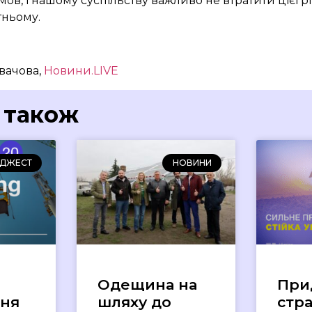
в, і нашому суспільству важливо не втратити цієї рі
тньому.
Рвачова,
Новини.LIVE
 також
ДЖЕСТ
НОВИНИ
Одещина на
При
ння
шляху до
стр