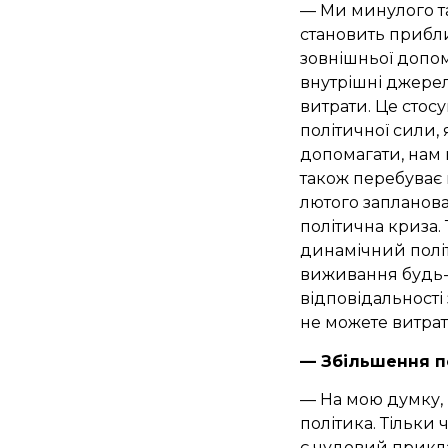
— Ми минулого т
становить прибли
зовнішньої допом
внутрішні джере
витрати. Це стосу
політичної сили, 
допомагати, нам 
також перебуває в
лютого запланова
політична криза.
динамічний політ
виживання будь-я
відповідальності 
не можете витрат
— Збільшення п
— На мою думку,
політика. Тільки 
є чудовий прикла