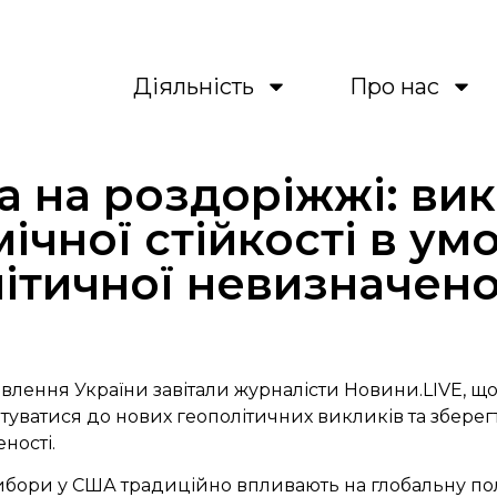
Діяльність
Про нас
а на роздоріжжі: ви
ічної стійкості в ум
ітичної невизначено
влення України завітали журналісти Новини.LIVE, щоб
туватися до нових геополітичних викликів та зберегт
ності.
бори у США традиційно впливають на глобальну пол