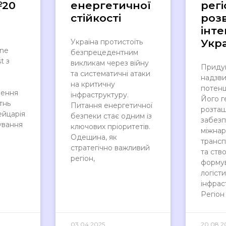
№20
енергетичної
регі
стійкості
розв
інте
Укр
Україна протистоїть
ine
безпрецедентним
t з
викликам через війну
Придун
та систематичні атаки
надзви
на критичну
потенц
лення
інфраструктуру.
Його г
тнь
Питання енергетичної
розта
йцарія
безпеки стає одним із
забезп
ування
ключових пріоритетів.
міжна
Одещина, як
трансп
стратегічно важливий
та ств
регіон,
формув
логіст
інфрас
Регіон
03.04.2025
20.08.2