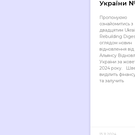
України 
Пропонуємо
ознайомитись з
двадцятим Ukra
Rebuilding Diges
оглядом новин
відновлення від
Альянсу Віднов
України за жове
2024 року. Шве
виділить фінанс
та залучить
13.11.2024