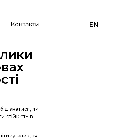
Контакти
EN
клики
овах
сті
 дізнатися, як
и стійкість в
ітику, але для