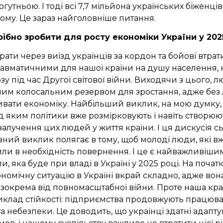
гутньою. І тоді всі 7,7 мільйона українських біженці
му. Це зараз найголовніше питання.
рібно зробити для росту економіки України у 202
ати через виїзд українців за кордон та бойові втрати
равматичними для нашої країни на душу населення, 
у під час Другої світової війни. Виходячи з цього, 
амим колосальним резервом для зростання, адже бе
вати економіку. Найбільший виклик, на мою думку,
д яким політики вже розмірковують і навіть створю
залучення цих людей у життя країни. І ця дискусія с
вний виклик полягає в тому, щоб молоді люди, які в
ли в необхідність повернення. І це є найважливіш
ли, яка буде при владі в Україні у 2025 році.
На початк
номічну ситуацію в Україні вкрай складно, адже вон
, зокрема від повномасштабної війни. Проте наша кра
клад стійкості: підприємства продовжують працюват
та небезпеки. Це доводить, що українці здатні адапт