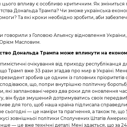
 цього впливу є особливо критичним. Як зміниться 
тства Дональда Трампа? Чи зможе українська економ
моги? Та які кроки необхідно зробити, аби забезпеч
и говорили з Головою Альянсу відновлення України
 Юрієм Масловим.
ство Дональда Трампа може вплинути на економ
тимістичні очікування від приходу республіканця д
 що Трамп вже 33 рази згадав про мир в Україні. Мен
езидент зробив це одним із головних пріоритетів с
 сподіваюся, що, попри внутрішню політичну боротьб
ри, які заплановані через два роки для оновлення ча
ту, він буде змушений дотримуватись своїх передви
иве для того, щоб наша країна підписала справедл
е сьогодні — це наміри та прагнення, а також те, що 
кусі зовнішньої політики Сполучених Штатів Америк
інше — це вже технічні деталі. Мені здається, що за 