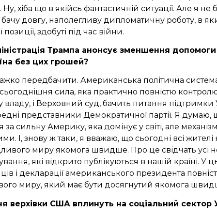
у, хіба що в якійсь фантастичній ситуації. Але я не б
бачу довгу, наполегливу дипломатичну роботу, в як
 позиції, здобуті під час війни.
іністрація Трампа анонсує зменшення допомоги 
їна без цих грошей?
важко передбачити. Американська політична систем
сьогоднішня сила, яка практично повністю контролює 
чу владу, і Верховний суд, бачить питання підтримки
едні представники Демократичної партії. Я думаю, що 
 за сильну Америку, яка домінує у світі, але механі
ми. І, знову ж таки, я вважаю, що сьогодні всі жителі
ливого миру якомога швидше. Про це свідчать усі н
ування, які відкрито публікуються в нашій країні. У ц
ців і декларації американського президента повніст
ого миру, який має бути досягнутий якомога швид
ня верхівки США вплинуть на соціальний сектор