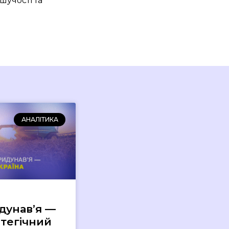
шучості та
АНАЛІТИКА
дунав’я —
атегічний