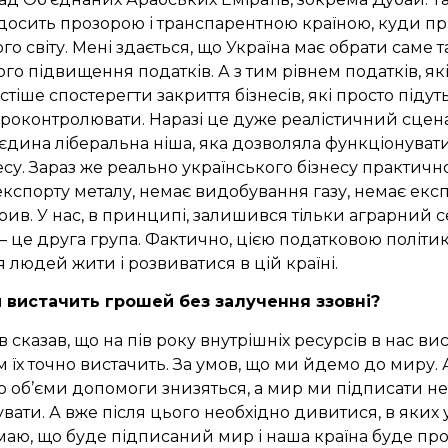
є досить прозорою і транспарентною країною, куди п
го світу. Мені здається, що Україна має обрати саме т
ого підвищення податків.
А з тим рівнем податків, які
іше спостерегти закриття бізнесів, які просто підуть у
роконтролювати. Наразі це дуже реалістичний сцен
дина ліберальна ніша, яка дозволяла функціонувати
су. Зараз же реально українського бізнесу практичн
експорту металу, немає видобування газу, немає екс
ив. У нас, в принципі, залишився тільки аграрний сек
— це друга група. Фактично, цією податковою політ
 людей жити і розвиватися в цій країні.
 вистачить грошей без залучення ззовні?
в сказав, що на пів року внутрішніх ресурсів в нас вис
м їх точно вистачить. За умов, що ми йдемо до миру.
що об’єми допомоги знизяться, а мир ми підписати не 
увати. А вже після цього необхідно дивитися, в яких
аю, що буде підписаний мир і наша країна буде про