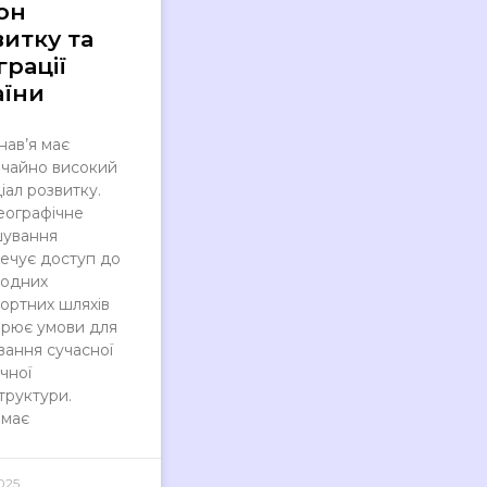
он
итку та
грації
аїни
ав’я має
чайно високий
іал розвитку.
еографічне
шування
ечує доступ до
родних
ортних шляхів
орює умови для
ання сучасної
ичної
труктури.
 має
025