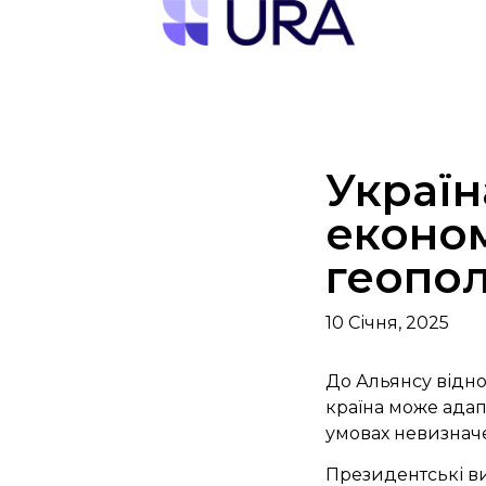
Україн
економ
геопол
10 Січня, 2025
До Альянсу відно
країна може адап
умовах невизначе
Президентські ви