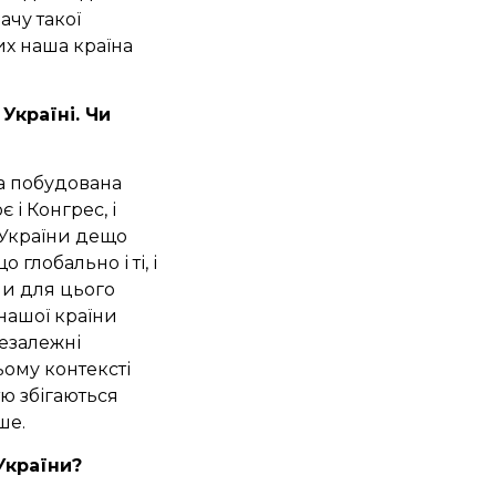
ачу такої
их наша країна
Україні. Чи
а побудована
і Конгрес, і
 України дещо
глобально і ті, і
зми для цього
 нашої країни
езалежні
ьому контексті
ю збігаються
ше.
 України?