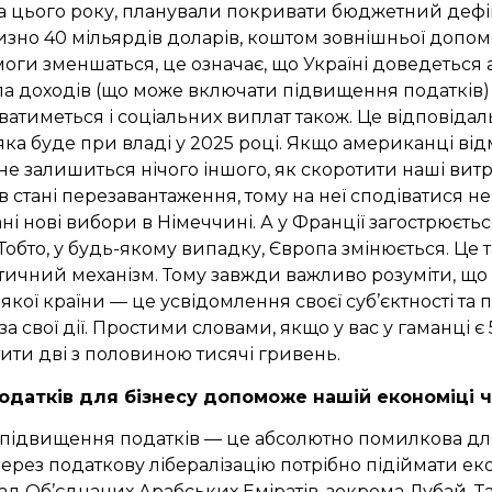
а цього року, планували покривати бюджетний дефі
зно 40 мільярдів доларів, коштом зовнішньої допом
оги зменшаться, це означає, що Україні доведеться 
ла доходів (що може включати підвищення податків
ватиметься і соціальних виплат також. Це відповідальн
яка буде при владі у 2025 році.
Якщо американці від
не залишиться нічого іншого, як скоротити наші вит
 стані перезавантаження, тому на неї сподіватися не
ні нові вибори в Німеччині. А у Франції загострюєть
 Тобто, у будь-якому випадку, Європа змінюється. Це
ичний механізм. Тому завжди важливо розуміти, що
кої країни — це усвідомлення своєї суб’єктності та 
за свої дії. Простими словами, якщо у вас у гаманці є
ити дві з половиною тисячі гривень.
одатків для бізнесу допоможе нашій економіці ч
 підвищення податків — це абсолютно помилкова дл
через податкову лібералізацію потрібно підіймати ек
д Об’єднаних Арабських Еміратів, зокрема Дубай. Т