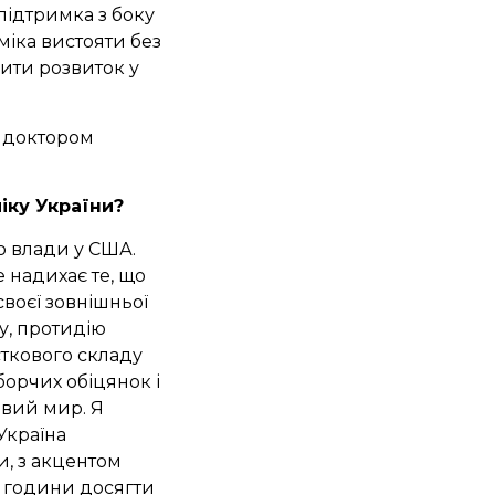
підтримка з боку
іка вистояти без
ити розвиток у
, доктором
іку України?
о влади у США.
е надихає те, що
воєї зовнішньої
у, протидію
сткового складу
борчих обіцянок і
ивий мир. Я
Україна
и, з акцентом
24 години досягти