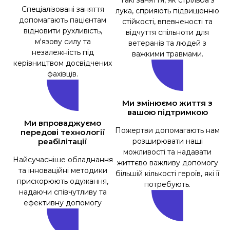
Спеціалізовані заняття
лука, сприяють підвищенню
допомагають пацієнтам
стійкості, впевненості та
відновити рухливість,
відчуття спільноти для
м'язову силу та
ветеранів та людей з
незалежність під
важкими травмами.
керівництвом досвідчених
фахівців.
Ми змінюємо життя з
вашою підтримкою
Ми впроваджуємо
Пожертви допомагають нам
передові технології
реабілітації
розширювати наші
можливості та надавати
Найсучасніше обладнання
життєво важливу допомогу
та інноваційні методики
більшій кількості героїв, які її
прискорюють одужання,
потребують.
надаючи співчутливу та
ефективну допомогу