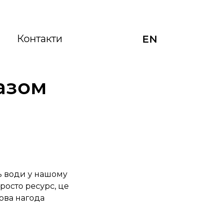
Контакти
EN
азом
й
ь води у нашому
просто ресурс, це
дова нагода