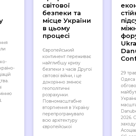
світової
еко
безпеки та
стій
у
місце України
під
в цьому
між
процесі
фор
Ukra
ення
или
Dan
Європейський
континент переживає
Con
ко-
найглибшу кризу
країно-
безпеки з часів Другої
29 тра
іацій
світової війни, і це
Одеса 
тва.
докорінно змінює
обгов
і
геополітичні
майбут
мінню
розрахунки.
Україн
д
Повномасштабне
масшта
вторгнення в Україну
Danub
перепрограмувало
2026. 
всю архітектуру
заходу
європейської
Асоціа