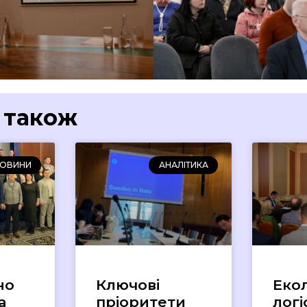
 також
ОВИНИ
АНАЛІТИКА
но
Ключові
Екол
а
пріоритети
логі