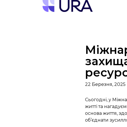
Міжнар
захищ
ресур
22 Березня, 2025
Сьогодні, у Між
житті та нагадуєм
основа життя, зд
об’єднати зусилл