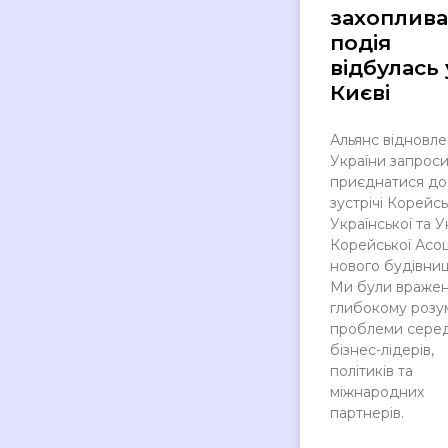
захоплива
подія
відбулась 
Києві
Альянс відновл
України запрос
приєднатися до
зустрічі Корейсь
Української та У
Корейської Асоц
нового будівниц
Ми були вражен
глибокому розу
проблеми сере
бізнес-лідерів,
політиків та
міжнародних
партнерів.