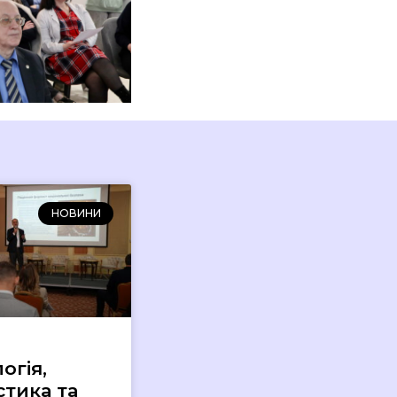
НОВИНИ
огія,
стика та