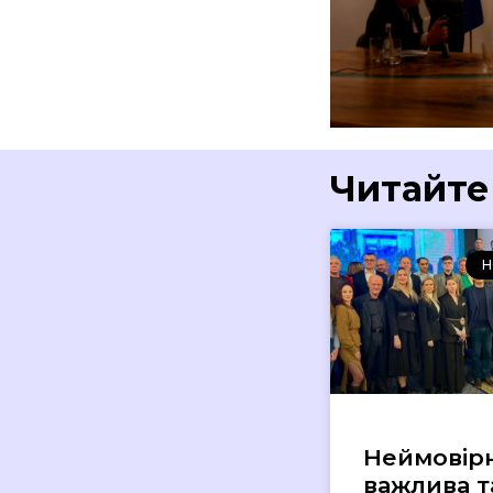
Читайте
Н
Неймовір
важлива т