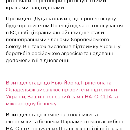
розпочати переговори про вступ з цими
країнами-кандидатами.
Президент Дуда зазначив, що процес вступу
буде пріоритетом Польщі під час її головування
в ЄС, щоб ці країни якнайшвидше стали
повноправними членами Європейського
Союзу. Він також висловив підтримку Україні у
боротьбі з російською агресією та надаванні
допомоги в її відновленні.
Візит делегації до Нью-Йорка, Прінстона та
Філадельфії висвітлює пріоритети підтримки
України, Вашингтонський саміт НАТО, США та
міжнародну безпеку
Візит делегації комітетів з політики та
економіки та безпеки Парламентської асамблеї
НАТО до Сполучених Штатів у квітні відображав