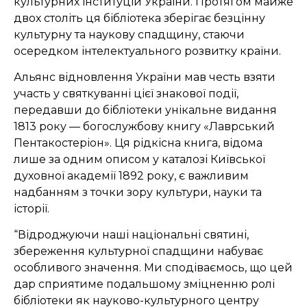
культурних інституцій України. Протягом майже
двох століть ця бібліотека зберігає безцінну
культурну та наукову спадщину, стаючи
осередком інтелектуального розвитку країни.
Альянс відновлення України мав честь взяти
участь у святкуванні цієї знакової події,
передавши до бібліотеки унікальне видання
1813 року — богослужбову книгу «Лаврський
Пентакостеріон». Ця рідкісна книга, відома
лише за одним описом у каталозі Київської
духовної академії 1892 року, є важливим
надбанням з точки зору культури, науки та
історії.
“Відроджуючи наші національні святині,
збереження культурної спадщини набуває
особливого значення. Ми сподіваємось, що цей
дар сприятиме подальшому зміцненню ролі
бібліотеки як науково-культурного центру