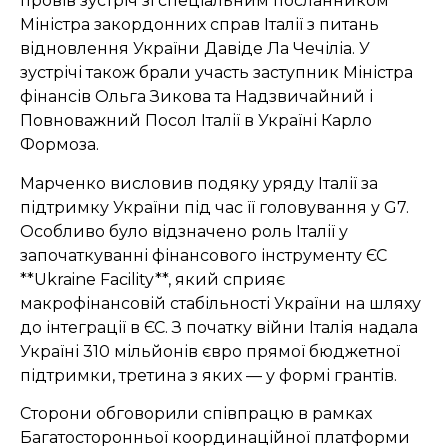
провів зустріч зі спеціальним посланником
Міністра закордонних справ Італії з питань
відновлення України Давіде Ла Чечіліа. У
зустрічі також брали участь заступник Міністра
фінансів Ольга Зикова та Надзвичайний і
Повноважний Посол Італії в Україні Карло
Формоза.
Марченко висловив подяку уряду Італії за
підтримку України під час її головування у G7.
Особливо було відзначено роль Італії у
започаткуванні фінансового інструменту ЄС
**Ukraine Facility**, який сприяє
макрофінансовій стабільності України на шляху
до інтеграції в ЄС. З початку війни Італія надала
Україні 310 мільйонів євро прямої бюджетної
підтримки, третина з яких — у формі грантів.
Сторони обговорили співпрацю в рамках
Багатосторонньої координаційної платформи